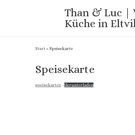
Zum Inhalt springen
Than & Luc | 
Küche in Eltvi
Start
»
Speisekarte
Speisekarte
speisekarte2
Herunterladen